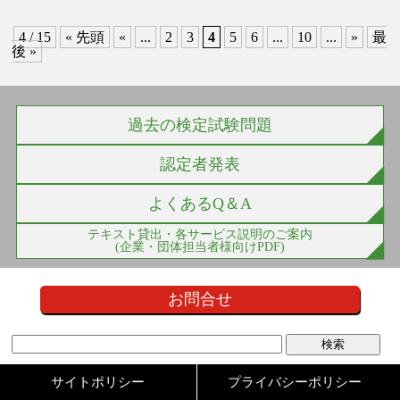
4 / 15
« 先頭
«
...
2
3
4
5
6
...
10
...
»
最
後 »
過去の検定試験問題
認定者発表
よくあるQ＆A
テキスト貸出・各サービス説明のご案内
(企業・団体担当者様向けPDF)
お問合せ
サイトポリシー
プライバシーポリシー