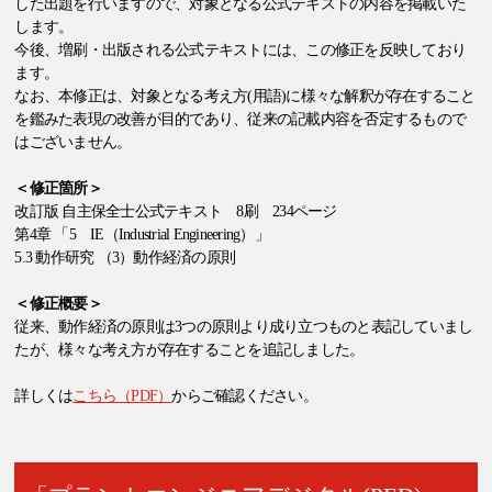
した出題を行いますので、対象となる公式テキストの内容を掲載いた
します。
今後、増刷・出版される公式テキストには、この修正を反映しており
ます。
なお、本修正は、対象となる考え方(用語)に様々な解釈が存在すること
を鑑みた表現の改善が目的であり、従来の記載内容を否定するもので
はございません。
＜修正箇所＞
改訂版 自主保全士公式テキスト 8刷 234ページ
第4章 「5 IE（Industrial Engineering）」
5.3 動作研究 （3）動作経済の原則
＜修正概要＞
従来、動作経済の原則は3つの原則より成り立つものと表記していまし
たが、様々な考え方が存在することを追記しました。
詳しくは
こちら（PDF）
からご確認ください。