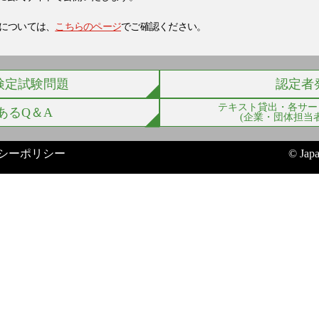
については、
こちらのページ
でご確認ください。
検定試験問題
認定者
テキスト貸出・各サー
あるQ＆A
(企業・団体担当者
シーポリシー
© Japa